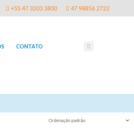
+55 47 3203 3800
47 98856 2722
OS
CONTATO
Search