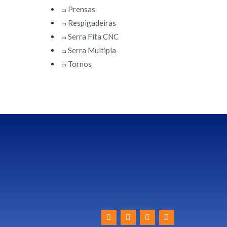
Prensas
Respigadeiras
Serra Fita CNC
Serra Multipla
Tornos
F
Y
I
L
a
o
n
i