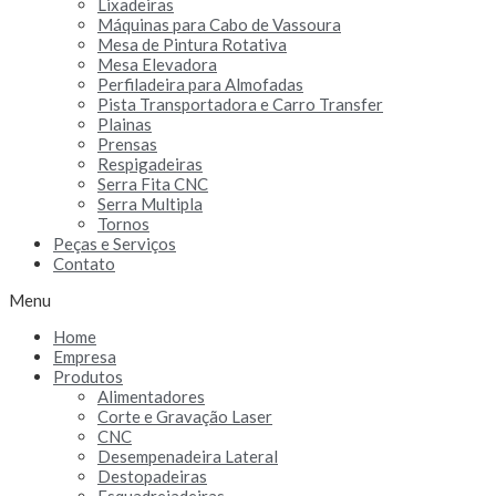
Lixadeiras
Máquinas para Cabo de Vassoura
Mesa de Pintura Rotativa
Mesa Elevadora
Perfiladeira para Almofadas
Pista Transportadora e Carro Transfer
Plainas
Prensas
Respigadeiras
Serra Fita CNC
Serra Multipla
Tornos
Peças e Serviços
Contato
Menu
Home
Empresa
Produtos
Alimentadores
Corte e Gravação Laser
CNC
Desempenadeira Lateral
Destopadeiras