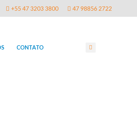
+55 47 3203 3800
47 98856 2722
OS
CONTATO
Search