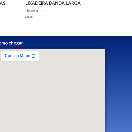
VAS
LIXADEIRA BANDA LARGA
Lixadeiras
Avaliação
0
de
5
omo chegar